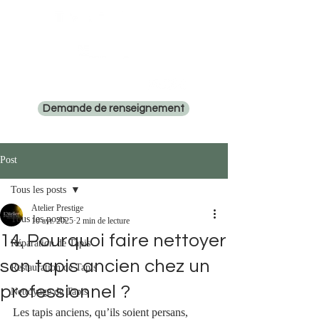
Tél: 06 15 18 90 97
Demande de renseignement
Post
Tous les posts
Atelier Prestige
Tous les posts
10 avr. 2025
2 min de lecture
14. Pourquoi faire nettoyer
Réparation de Tapis
son tapis ancien chez un
Restauration de Tapis
professionnel ?
Nettoyage de Tapis
Les tapis anciens, qu’ils soient persans, 