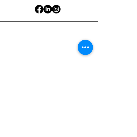
Nous contacter par
téléphone
06 15 18 90 97
88 avenue Raymond Poincaré,
75116 Paris
, France