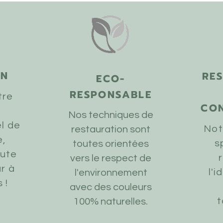
EN
RE
ECO-
RESPONSABLE
tre
CO
Nos techniques de
l de
Not
restauration sont
e,
s
toutes orientées
oute
vers le respect de
r à
l'
l'environnement
 !
avec des couleurs
t
100% naturelles.