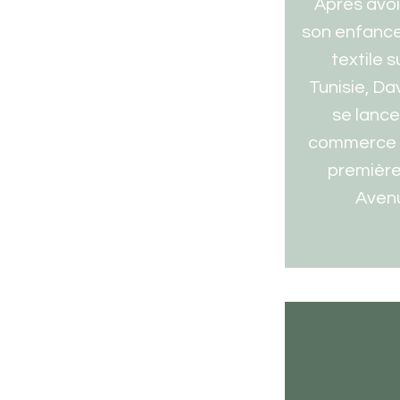
Après avoi
son enfance
textile 
Tunisie, Da
se lance
commerce d
première
Avenu