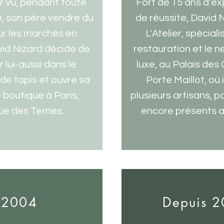
r vu, pendant toute
Fort de 15 ans d'ex
, son père vendre du
de réussite, David 
sur les marchés en
L'Atelier, spéciali
vid Nizard décide de
restauration et le 
r lui-aussi dans le
luxe, au Palais des
e tapis et ouvre sa
Porte Maillot, où 
 boutique à Paris,
plusieurs artisans, p
e des Ternes.
encore présents au
2004
Depuis 