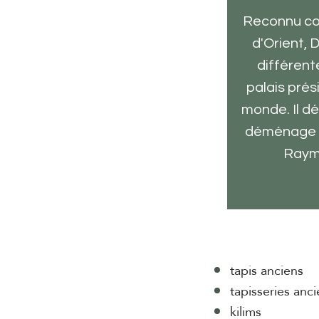
Reconnu co
d'Orient, 
différen
palais prés
monde. Il dé
déménage 
Raym
tapis anciens
tapisseries anc
kilims