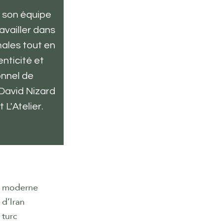
à son équipe
availler dans
ales tout en
nticité et
onnel de
 David Nizard
 L'Atelier.
s moderne
 d’Iran
 turc