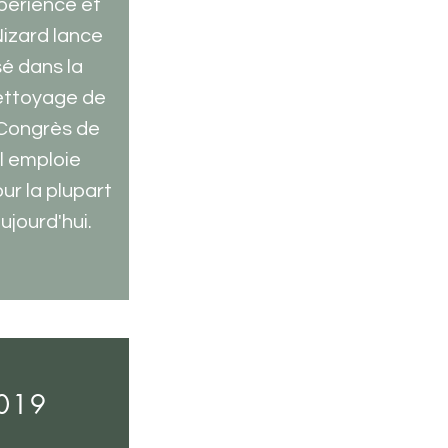
périence et
Nizard lance
sé dans la
nettoyage de
 Congrès de
il emploie
our la plupart
jourd'hui.
2019