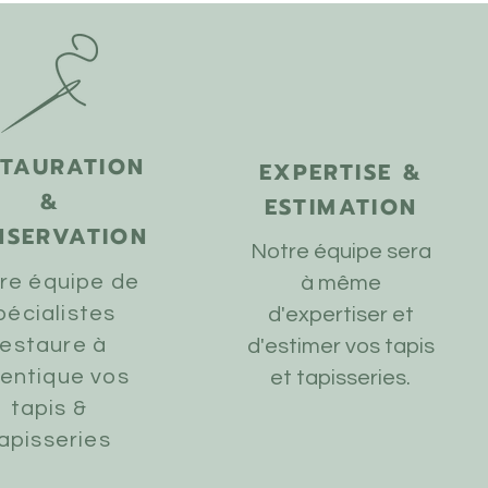
STAURATION
EXPERTISE &
&
ESTIMATION
NSERVATION
Notre équipe sera
re équipe de
à même
pécialistes
d'expertiser et
restaure à
d'estimer vos tapis
identique vos
et tapisseries.
tapis &
apisseries