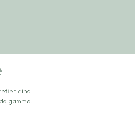
e
etien ainsi
t de gamme.