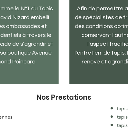
mme le N°1 du Tapis
Afin de permettre 
David Nizard embelli
de spécialistes de tr
tes ambassades et
des conditions optim
identiels à travers le
conservant l'authe
cide de s'agrandir et
l'aspect traditi
sa boutique Avenue
l'entretien de tapis,
ond Poincaré.
rénove et agrandit
Nos Prestations
tapi
iennes
tapis
tapis